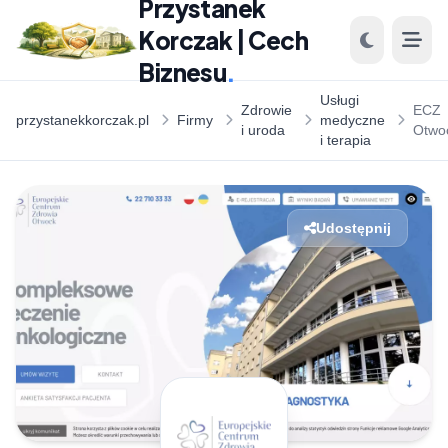
Przystanek
Korczak | Cech
Biznesu
.
Usługi
Zdrowie
ECZ
przystanekkorczak.pl
Firmy
medyczne
i uroda
Otwo
i terapia
Udostępnij