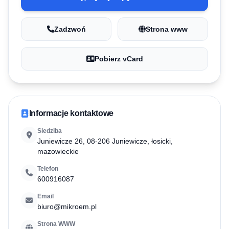
Zadzwoń
Strona www
Pobierz vCard
Informacje kontaktowe
Siedziba
Juniewicze 26, 08-206 Juniewicze, łosicki,
mazowieckie
Telefon
600916087
Email
biuro@mikroem.pl
Strona WWW