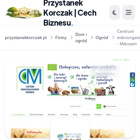
Przystanek
Korczak | Cech
Biznesu
.
Centrum
Dom i
przystanekkorczak.pl
Firmy
Ogród
mikroorga
ogród
- Mikroem
Udostępnij