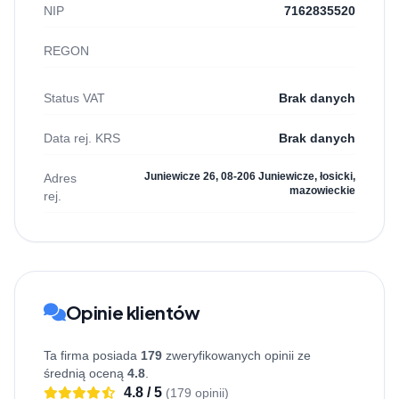
NIP
7162835520
REGON
Status VAT
Brak danych
Data rej. KRS
Brak danych
Juniewicze 26, 08-206 Juniewicze, łosicki,
Adres
mazowieckie
rej.
Opinie klientów
Ta firma posiada
179
zweryfikowanych opinii ze
średnią oceną
4.8
.
4.8 / 5
(179 opinii)